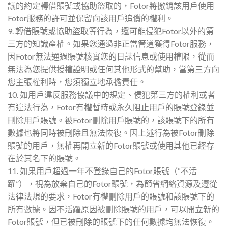
議的約定轉借賬號或協助盜取的，Fotor將撤銷該用戶使用
Fotor服務的許可並保留向該用戶追償的權利。
9. 轉借賬號或協助盜取等行為，還可能侵犯Fotor以外的第
三方的知識產權。如果您通過非正當管道獲得Fotor服務，
因Fotor無法通過賬號核實您的日誌信息或使用權限，從而
無法為您提供授權證明或任何其他形式的幫助，當第三方向
您主張權利時，您須獨立地承擔責任。
10. 如用戶違反服務協議中的規定、侵犯第三方的權利或者
有違法行為，Fotor有權暫時或永久阻止用戶的賬號登錄並
刪除用戶賬號。被Fotor刪除用戶賬號的，該賬號下的所有
數據也將同時被刪除且無法恢復。因上述行為被Fotor刪除
賬號的用戶，無權再開立新的Fotor賬號或使用其他已經存
在於其名下的賬號。
11. 如果用戶超過一年不登錄自己的Fotor賬號（“不活
躍”），視為放棄自己的Fotor賬號，為節省網絡資源及遵從
法律法規的要求，Fotor有權刪除用戶的賬號和該賬號下的
所有數據。因不活躍原因被刪除賬號的用戶，可以開立新的
Fotor賬號，但已被刪除的賬號下的任何數據均無法恢復。