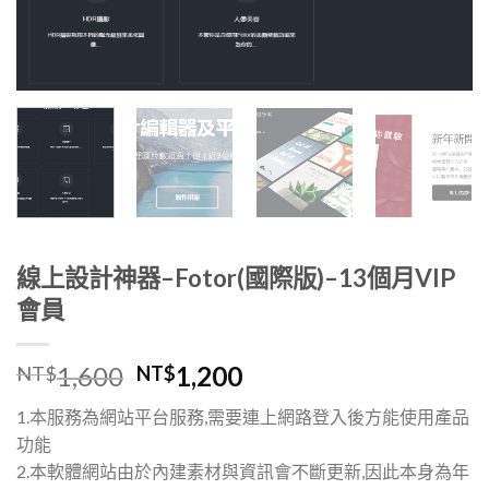
線上設計神器–Fotor(國際版)–13個月VIP
會員
1,600
1,200
NT$
NT$
1.本服務為網站平台服務,需要連上網路登入後方能使用產品
功能
2.本軟體網站由於內建素材與資訊會不斷更新,因此本身為年