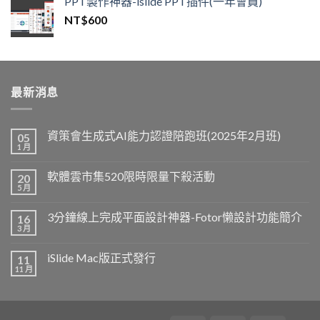
PPT製作神器-islide PPT插件(一年會員)
NT$
600
最新消息
資策會生成式AI能力認證陪跑班(2025年2月班)
05
1 月
軟體雲市集520限時限量下殺活動
20
5 月
3分鐘線上完成平面設計神器-Fotor懒設計功能簡介
16
3 月
iSlide Mac版正式發行
11
11 月