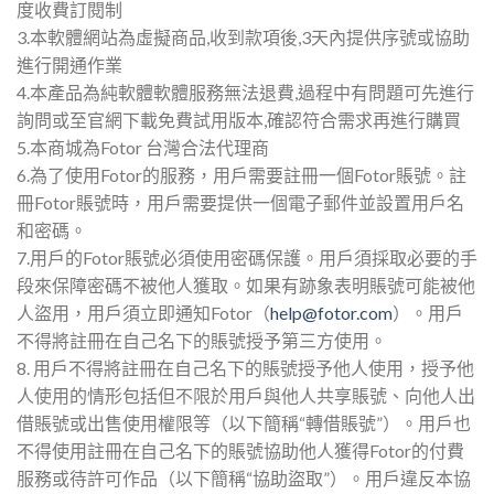
度收費訂閱制
3.本軟體網站為虛擬商品,收到款項後,3天內提供序號或協助
進行開通作業
4.本產品為純軟體軟體服務無法退費,過程中有問題可先進行
詢問或至官網下載免費試用版本,確認符合需求再進行購買
5.本商城為Fotor 台灣合法代理商
6.為了使用Fotor的服務，用戶需要註冊一個Fotor賬號。註
冊Fotor賬號時，用戶需要提供一個電子郵件並設置用戶名
和密碼。
7.用戶的Fotor賬號必須使用密碼保護。用戶須採取必要的手
段來保障密碼不被他人獲取。如果有跡象表明賬號可能被他
人盜用，用戶須立即通知Fotor（
help@fotor.com
）。用戶
不得將註冊在自己名下的賬號授予第三方使用。
8. 用戶不得將註冊在自己名下的賬號授予他人使用，授予他
人使用的情形包括但不限於用戶與他人共享賬號、向他人出
借賬號或出售使用權限等（以下簡稱“轉借賬號”）。用戶也
不得使用註冊在自己名下的賬號協助他人獲得Fotor的付費
服務或待許可作品（以下簡稱“協助盜取”）。用戶違反本協