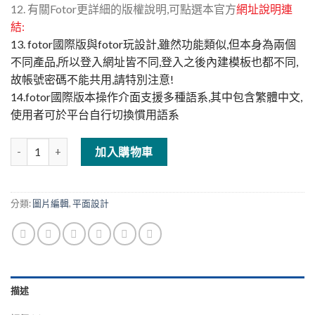
12. 有關Fotor更詳細的版權說明,可點選本官方
網址說明連
結
:
13. fotor國際版與fotor玩設計,雖然功能類似,但本身為兩個
不同產品,所以登入網址皆不同,登入之後內建模板也都不同,
故帳號密碼不能共用,請特別注意!
14.fotor國際版本操作介面支援多種語系,其中包含繁體中文,
使用者可於平台自行切換慣用語系
線上設計神器--Fotor(國際版)--13個月VIP會員 數量
加入購物車
分類:
圖片編輯
,
平面設計
描述