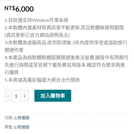
6,000
NT$
1.目前僅支持Window作業系統
2.本軟體內建素材與資訊會不斷更新,而且軟體無使用期限
(資訊更新已官方網站說明為主)
3.本軟體為虛擬商品,收到款項後,3天內提供序號或協助進行
開通作業
4.本產品為純軟體軟體服務開通後無法退費,過程中有問題可
先進行詢問或至官網下載免費試用版本,確認符合需求再進
行購買
5.本商城為萬彩腦圖大師合法代理商
心智繪圖神器--萬彩腦圖大師(專業版) 數量
加入購物車
分類:
心智繪圖
標籤:
心智繪圖