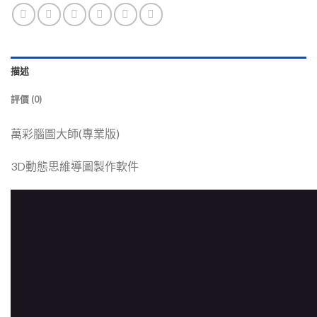
描述
評價 (0)
萬彩腦圖大師(專業版)
3D動態思維導圖製作軟件