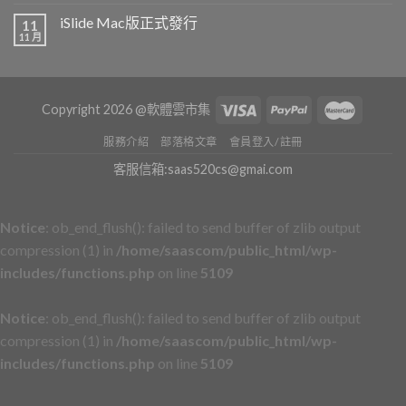
iSlide Mac版正式發行
11
11 月
Copyright 2026 @軟體雲市集
服務介紹
部落格文章
會員登入/註冊
客服信箱:saas520cs@gmai.com
Notice
: ob_end_flush(): failed to send buffer of zlib output
compression (1) in
/home/saascom/public_html/wp-
includes/functions.php
on line
5109
Notice
: ob_end_flush(): failed to send buffer of zlib output
compression (1) in
/home/saascom/public_html/wp-
includes/functions.php
on line
5109